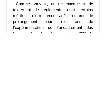
Comme souvent, on ne manque ni de
textes ni de règlements, dont certains
méritent d’être encouragés comme le
prolongement pour trois ans de
l’expérimentation de l’encadrement des
loyers ou la prolongation au-delà de 2025 de
l’obligation d’avoir 20 % ou 25 % selon les
cas de logements sociaux. Mais en 2019,
19 % seulement des demandes avaient été
satisfaites. Se déroule depuis le 28
septembre jusqu’au 30 septembre 2021, le
81ème congrès HLM, qui se tient à
Bordeaux. Congrès qui ébauchera les futurs
objectifs et proposera de réels moyens
d’action permettant le respect des
engagements.
Source
: Ouest-France, le 22/09/2021