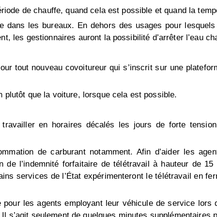
période de chauffe, quand cela est possible et quand la temp
taire dans les bureaux. En dehors des usages pour lesquel
t, les gestionnaires auront la possibilité d’arrêter l’eau ch
ur tout nouveau covoitureur qui s’inscrit sur une plateform
 plutôt que la voiture, lorsque cela est possible.
ravailler en horaires décalés les jours de forte tension
nsommation de carburant notamment. Afin d’aider les agen
on de l’indemnité forfaitaire de télétravail à hauteur de 1
rtains services de l’État expérimenteront le télétravail en 
te pour les agents employant leur véhicule de service lors 
l s’agit seulement de quelques minutes supplémentaires par