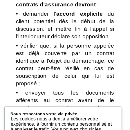
contrats d’assurance devront
:
•
demander l’
accord explicite
du
client potentiel dès le début de la
discussion, et mettre fin à l’appel si
l’interlocuteur déclare son opposition.
•
vérifier que, si la personne appelée
est déjà couverte par un contrat
identique à l’objet du démarchage, ce
contrat peut-être résilié en cas de
souscription de celui qui lui est
proposé ;
•
envoyer tous les documents
afférents au contrat avant de le
conclure, et vérifier leur bonne
Nous respectons votre vie privée
réception ;
Les cookies nous aident à améliorer votre
•
attendre 24 heures avant la
expérience, à fournir un contenu personnalisé et
à analyser le trafic. Vous pouvez choisir les