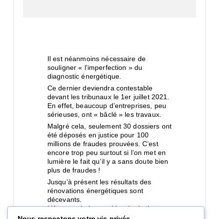
Il est néanmoins nécessaire de
souligner « l’imperfection » du
diagnostic énergétique.
Ce dernier deviendra contestable
devant les tribunaux le 1er juillet 2021.
En effet, beaucoup d’entreprises, peu
sérieuses, ont « bâclé » les travaux.
Malgré cela, seulement 30 dossiers ont
été déposés en justice pour 100
millions de fraudes prouvées. C’est
encore trop peu surtout si l’on met en
lumière le fait qu’il y a sans doute bien
plus de fraudes !
Jusqu’à présent les résultats des
rénovations énergétiques sont
décevants.
L’Agence de la transition écologique,
dans son bilan 2019, déplore que 75%
Nous respectons votre vie privée