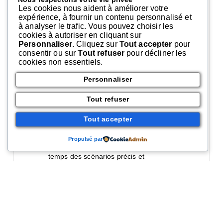
des travaux d’un montant de 10 000 €
Les cookies nous aident à améliorer votre
n’améliorent même pas la classe
expérience, à fournir un contenu personnalisé et
énergétique.
à analyser le trafic. Vous pouvez choisir les
cookies à autoriser en cliquant sur
Pour relancer ce projet, il va falloir être
Personnaliser
. Cliquez sur
Tout accepter
pour
ambitieux et trouver les
consentir ou sur
Tout refuser
pour décliner les
investissements, publics et privés
cookies non essentiels.
nécessaires. Cela équivaut à 90
milliards d’euros jusque 2040 !
Personnaliser
Dans un premier temps, les
rénovations devront débuter sur les
Tout refuser
logements de catégories F et G puis,
dans un second temps, les logements
D et E.
Tout accepter
Sans oublier, les bâtiments publics, le
tertiaire et les commerces.
Propulsé par
Il devient urgent d’inscrire dans le
temps des scénarios précis et
contraignants.
Les espérances de tout cela sont bien
sûrs, des économies et des emplois.
En effet, si les travaux sont importants
et que les logements classés
actuellement F et G deviennent des
logements A, B ou C, cela pourrait