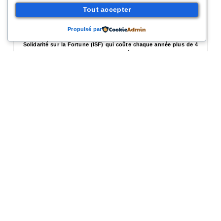
L’État doit assumer ses responsabilités, et financer cette mesure de
Tout accepter
solidarité nationale pour ne pas fragiliser les bailleurs sociaux, déjà
lourdement attaqués par les politiques d’Emmanuel Macron.
Propulsé par
La CNL demande le rétablissement immédiatement de l’Impôt de
Solidarité sur la Fortune (ISF) qui coûte chaque année plus de 4
milliards d’euros aux caisses de l’État pour financer cette
gratuité !
Stop aux cadeaux aux ultras-riches, oui à la solidarité nationale !
La Confédération Nationale du Logement
1e association de défense des locataires en
France,
Association agréée de consommation et
d’éducation populaire,
Forte de 100 ans d’expérience, Plus de 600
représentants CNL des locataires dans les
CA des organismes HLM, 4 600
associations locales réparties dans 89
fédérations départementales, Adhérente à
l’IUT (International Union of Tenants).