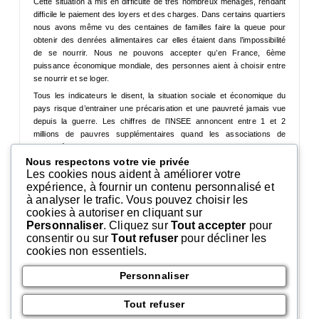
Cette situation a mis en difficulté de très nombreux ménages, rendant
difficile le paiement des loyers et des charges. Dans certains quartiers
nous avons même vu des centaines de familles faire la queue pour
obtenir des denrées alimentaires car elles étaient dans l’impossibilité
de se nourrir. Nous ne pouvons accepter qu’en France, 6ème
puissance économique mondiale, des personnes aient à choisir entre
se nourrir et se loger.
Tous les indicateurs le disent, la situation sociale et économique du
pays risque d’entrainer une précarisation et une pauvreté jamais vue
depuis la guerre. Les chiffres de l’INSEE annoncent entre 1 et 2
millions de pauvres supplémentaires quand les associations de
solidarité alertent sur l’explosion des demandes d’aides alimentaires.
Sur la période du premier confinement 1 270 000 personnes ont
Nous respectons votre vie privée
Les cookies nous aident à améliorer votre
sollicité l’aide du Secours Populaire dans ses permanences d’accueil,
expérience, à fournir un contenu personnalisé et
dont 45 % étaient jusque-là inconnus de l’association, contre 3,3
à analyser le trafic. Vous pouvez choisir les
millions sur toute l’année 2019.
cookies à autoriser en cliquant sur
Personnaliser
. Cliquez sur
Tout accepter
pour
consentir ou sur
Tout refuser
pour décliner les
Pour faire face à cette situation, et éviter que des milliers de ménages
cookies non essentiels.
ne basculent dans une situation de pauvreté extrême, et irréversible, la
Confédération Nationale du Logement demande
Personnaliser
la gratuité des loyers pour toute la période de confinement !
Tout refuser