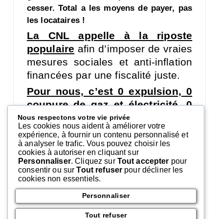
cesser. Total a les moyens de payer, pas
les locataires !
La CNL appelle à la riposte
populaire
afin d’imposer de vraies
mesures sociales et anti-inflation
financées par une fiscalité juste.
Pour nous, c’est 0 expulsion, 0
coupure de gaz et électricité, 0
augmentation de facture.
Nous respectons votre vie privée
Les cookies nous aident à améliorer votre
La CNL demande le blocage des
expérience, à fournir un contenu personnalisé et
à analyser le trafic. Vous pouvez choisir les
loyers financé par la suppression
cookies à autoriser en cliquant sur
des avantages fiscaux du
secteur
Personnaliser
. Cliquez sur
Tout accepter
pour
consentir ou sur
Tout refuser
pour décliner les
locatif privé. Il convient aussi que soient
cookies non essentiels.
appliqués dans le logement social des
Personnaliser
tarifs
réglementés et que le bouclier tarifaire
soit efficient partout dans l’habitat collectif.
Tout refuser