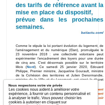
des tarifs de référence avant la
mise en place du dispositif,
prévue dans les prochaines
semaines.
batiactu.com/
Comme le stipule la loi portant évolution du logement, de
l’aménagement et du numérique (Elan), promulguée le
23 novembre 2018 : une collectivité volontaire peut
expérimenter l’encadrement des loyers pour une durée
de cinq ans. C’est désormais possible sur le territoire
lillois (
Nord
). Ce samedi 25 janvier 2020, Edouard
Philippe, Premier ministre, Jacqueline Gourault, ministre
de la Cohésion des territoires et Julien Denormandie,
ministre de la Ville et du Logement, ont signé le décret
permettant la mise en place du dispositif.
Nous respectons votre vie privée
«
Cette décision traduit la volonté du gouvernement
Les cookies nous aident à améliorer votre
et celle de la majorité de lutter contre le logement
expérience, à fournir un contenu personnalisé et
cher. Une mesure concrète en faveur du pouvoir
à analyser le trafic. Vous pouvez choisir les
d’achat des Français
« ,
cookies à autoriser en cliquant sur