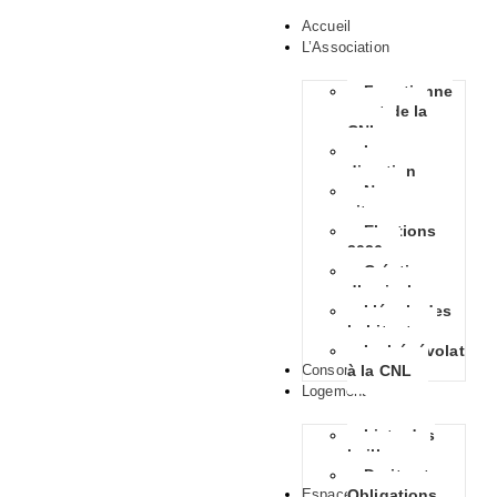
Accueil
L’Association
Fonctionne
ment de la
CNL
La
direction
Nous
situer
Elections
2026
Création
d’amicales
L’école des
habitants
Le bénévolat
Consommation
à la CNL
Logement
Liste des
bailleurs
Droits et
Espace Habitants
Obligations