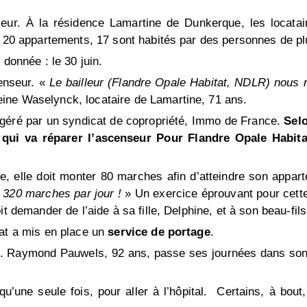
ur. À la résidence Lamartine de Dunkerque, les locatair
s 20 appartements, 17 sont habités par des personnes de pl
 donnée : le 30 juin.
enseur. «
Le bailleur (Flandre Opale Habitat, NDLR) nous r
eine Waselynck, locataire de Lamartine, 71 ans.
t géré par un syndicat de copropriété, Immo de France.
Selo
 qui va réparer l’ascenseur Pour Flandre Opale Habitat
e, elle doit monter 80 marches afin d’atteindre son appar
e 320 marches par jour !
» Un exercice éprouvant pour cett
it demander de l’aide à sa fille, Delphine, et à son beau-fi
tat a mis en place un
service de portage
.
oins. Raymond Pauwels, 92 ans, passe ses journées dans so
’une seule fois, pour aller à l’hôpital. Certains, à bou