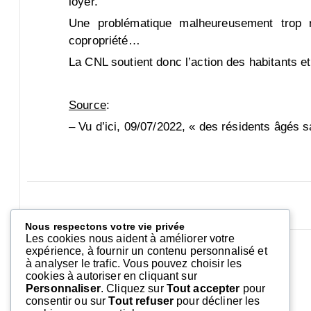
loyer.
Une problématique malheureusement trop r
copropriété…
La CNL soutient donc l’action des habitants et
Source
:
– Vu d’ici, 09/07/2022, « des résidents âgés s
Nous respectons votre vie privée
Les cookies nous aident à améliorer votre
expérience, à fournir un contenu personnalisé et
à analyser le trafic. Vous pouvez choisir les
cookies à autoriser en cliquant sur
Laisser un commentaire
Personnaliser
. Cliquez sur
Tout accepter
pour
consentir ou sur
Tout refuser
pour décliner les
Vous devez
vous connecter
pour publier un commentaire.