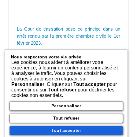
La Cour de cassation pose ce principe dans un
arrêt rendu par la première chambre civile le 1er
février 2023.
Elle rappelle qu’il appartient au vendeur, et non au
Nous respectons votre vie privée
consommateur, de rapporter la preuve de la
Les cookies nous aident à améliorer votre
régularité du bon de commande et donc du contrat
expérience, à fournir un contenu personnalisé et
conclu hors établissement.
à analyser le trafic. Vous pouvez choisir les
cookies à autoriser en cliquant sur
Il doit ainsi apporter la preuve de
Personnaliser
. Cliquez sur
Tout accepter
pour
l’accomplissement des obligations légales
consentir ou sur
Tout refuser
pour décliner les
cookies non essentiels.
d’information dont il a la charge.
Source
:
Personnaliser
– UROC
Tout refuser
Tout accepter