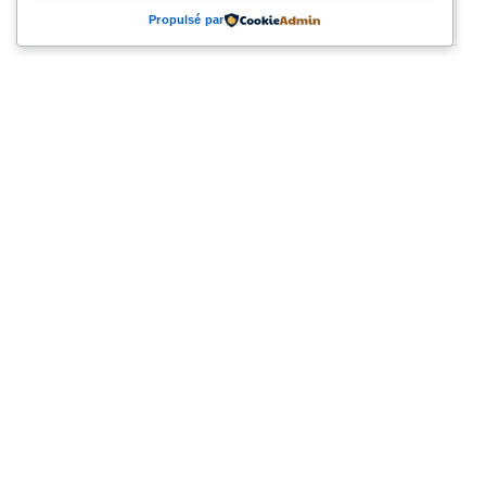
Comments 0
Propulsé par
Laisser un commentaire
Vous devez
vous connecter
pour publier un commentaire.
Rechercher
Rechercher