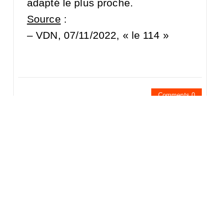
adapté le plus proche.
Source
:
–
VDN, 07/11/2022, « le 114 »
Comments 0
Laisser un commentaire
Vous devez
vous connecter
pour publier un commentaire.