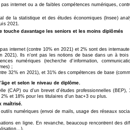
se pas internet ou a de faibles compétences numériques, con
ional de la statistique et des études économiques (Insee) a
uis 2021.
me touche davantage les seniors et les moins diplômés
nt pas internet (contre 10% en 2021) et 2% sont des internau
2021). Ils n’ont pas les notions de base dans un à troi
ences numériques (recherche d’information, communicatio
èmes) ;
ntre 32% en 2021), et 31% des compétences de base (comm
âge et selon le niveau de diplôme.
nnelle (CAP) ou d’un brevet d’études professionnelles (BEP), 
2% et 18% pour les titulaires d’un bac+3 ou plus.
 maîtrisé.
 outils numériques (envoi de mails, usage des réseaux socia
tions en ligne. En revanche, beaucoup rencontrent des diffic
alisation…).