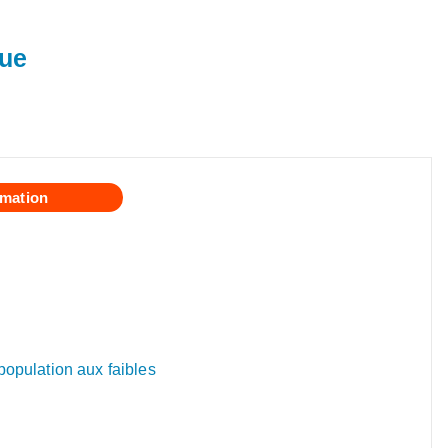
que
mation
 population aux faibles