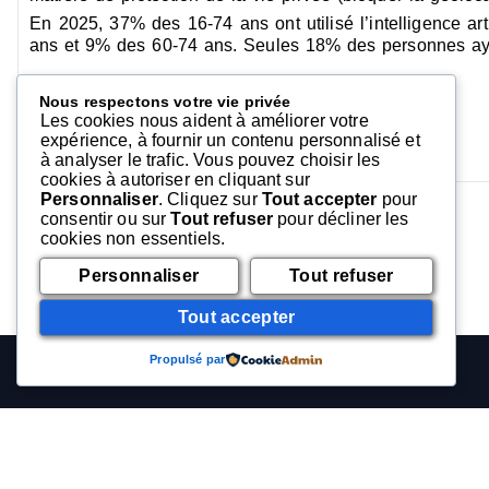
En 2025, 37% des 16-74 ans ont utilisé l’intelligence ar
ans et 9% des 60-74 ans. Seules 18% des personnes ayan
UROC
Nous respectons votre vie privée
Les cookies nous aident à améliorer votre
Tél :
03 20 42 26 60
expérience, à fournir un contenu personnalisé et
Mail :
uroc-hautsdefrance@orange.fr
à analyser le trafic. Vous pouvez choisir les
cookies à autoriser en cliquant sur
Personnaliser
. Cliquez sur
Tout accepter
pour
consentir ou sur
Tout refuser
pour décliner les
cookies non essentiels.
Personnaliser
Tout refuser
Tout accepter
Propulsé par
Rechercher
Rechercher